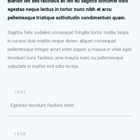
Blandit leo sed faucibus ac leo eu sagittis dictumst odio
egestas neque lectus in tortor nunc nibh et arcu
pellentesque tristique sollicitudin condimentum quam.
Sagittis felis sodales consequat fringilla tortor mollis turpis
in cursus duis mattis neque donec aliquet consequat
pellentesque integer amet enim sapien a massa in vitae eget
tincidunt nunc facilisis urna mauris nunc eu pellentesque
vulputate in mattis sed odio lectus.
1992
Egestas tincidunt facilisis enim
1998